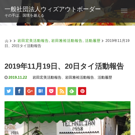
一般社団法人ウィズアウトボーダー
T
その手は、国境を越える
o
g
g
l
岩田宏美活動報告
,
岩田雅裕活動報告
,
活動履歴
2019年11月19
e
日、20日タイ活動報告
n
a
v
2019年11月19日、20日タイ活動報告
i
g
2019.11.22
岩田宏美活動報告
、
岩田雅裕活動報告
、
活動履歴
a
t
i
o
n