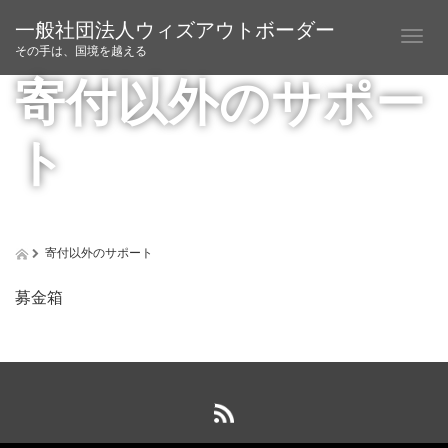
一般社団法人ウィズアウトボーダー
T
その手は、国境を越える
o
寄付以外のサポー
g
g
l
ト
e
n
a
v
i
g
寄付以外のサポート
a
t
募金箱
i
o
n