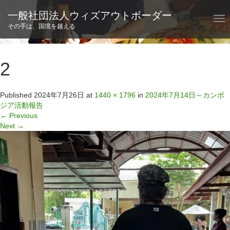
一般社団法人ウィズアウトボーダー
T
その手は、国境を越える
o
g
g
l
2
e
n
a
Published
2024年7月26日
at
1440 × 1796
in
2024年7月14日～カンボ
v
ジア活動報告
i
←
Previous
g
Next
→
a
t
i
o
n