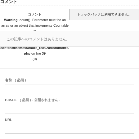
コメント
コメント
トラックバックは利用できません。
Warning
: count(): Parameter must be an
array or an object that implements Countable
in
/home/pwk/withoutborder.jp/public_html/
この記事へのコメントはありません。
wp-
content/themes/amore_tcd028/comments.
php
on line
39
(0)
名前
( 必須 )
E-MAIL
( 必須 ) - 公開されません -
URL