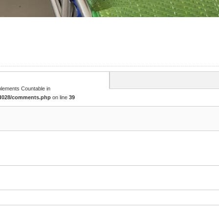
mplements Countable in
cd028/comments.php
on line
39