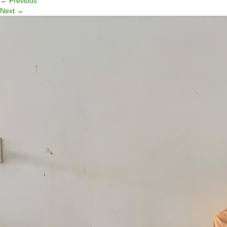
←
Previous
Next
→