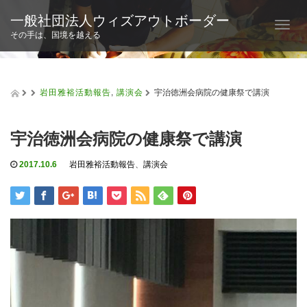
一般社団法人ウィズアウトボーダー
T
その手は、国境を越える
o
g
g
l
岩田雅裕活動報告
,
講演会
宇治徳洲会病院の健康祭で講演
e
n
a
宇治徳洲会病院の健康祭で講演
v
i
g
2017.10.6
岩田雅裕活動報告
、
講演会
a
t
i
o
n