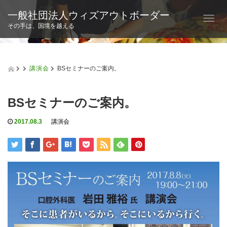
一般社団法人ウィズアウトボーダー
T
その手は、国境を越える
o
g
g
l
講演会
BSセミナーのご案内。
e
n
a
BSセミナーのご案内。
v
i
g
2017.08.3
講演会
a
t
i
o
n