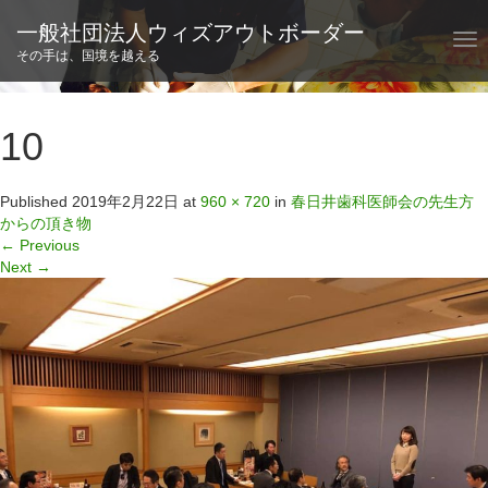
一般社団法人ウィズアウトボーダー
T
その手は、国境を越える
o
g
g
l
10
e
n
a
Published
2019年2月22日
at
960 × 720
in
春日井歯科医師会の先生方
v
からの頂き物
i
←
Previous
g
Next
→
a
t
i
o
n