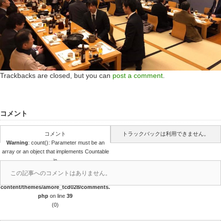
Trackbacks are closed, but you can
post a comment
.
コメント
コメント
トラックバックは利用できません。
Warning
: count(): Parameter must be an
array or an object that implements Countable
in
/home/pwk/withoutborder.jp/public_html/
この記事へのコメントはありません。
wp-
content/themes/amore_tcd028/comments.
php
on line
39
(0)