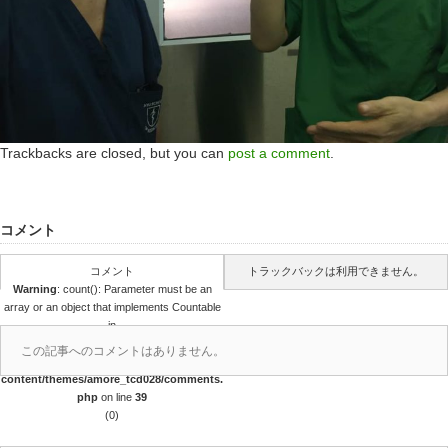
Trackbacks are closed, but you can
post a comment
.
コメント
コメント
トラックバックは利用できません。
Warning
: count(): Parameter must be an
array or an object that implements Countable
in
/home/pwk/withoutborder.jp/public_html/
この記事へのコメントはありません。
wp-
content/themes/amore_tcd028/comments.
php
on line
39
(0)