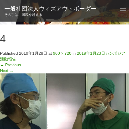
一般社団法人ウィズアウトボーダー
T
その手は、国境を越える
o
g
g
l
4
e
n
a
Published
2019年1月28日
at
960 × 720
in
2019年1月23日カンボジア
v
活動報告
i
←
Previous
g
Next
→
a
t
i
o
n