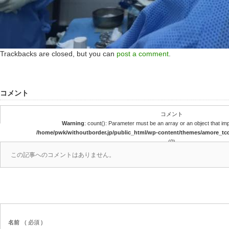
Trackbacks are closed, but you can
post a comment
.
コメント
コメント
Warning
: count(): Parameter must be an array or an object that i
/home/pwk/withoutborder.jp/public_html/wp-content/themes/amore_t
(0)
この記事へのコメントはありません。
名前
( 必須 )