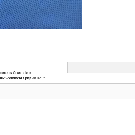
mplements Countable in
cd028/comments.php
on line
39