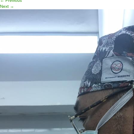
←
Previous
Next
→